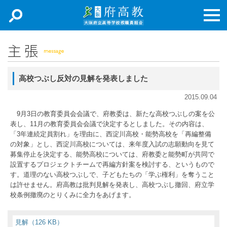
新着情報
主張
高校つぶし反対の見解を発表しました
取り組み
2015.09.04
専門部
9月3日の教育委員会会議で、府教委は、新たな高校つぶしの案を公
表し、11月の教育委員会会議で決定するとしました。その内容は、
加入申込
「3年連続定員割れ」を理由に、西淀川高校・能勢高校を「再編整備
の対象」とし、西淀川高校については、来年度入試の志願動向を見て
お問合せ
募集停止を決定する、能勢高校については、府教委と能勢町が共同で
設置するプロジェクトチームで再編方針案を検討する、というもので
す。道理のない高校つぶしで、子どもたちの「学ぶ権利」を奪うこと
アクセスマップ
は許せません。府高教は批判見解を発表し、高校つぶし撤回、府立学
校条例撤廃のとりくみに全力をあげます。
リンク集
English Documents
見解（126 KB）